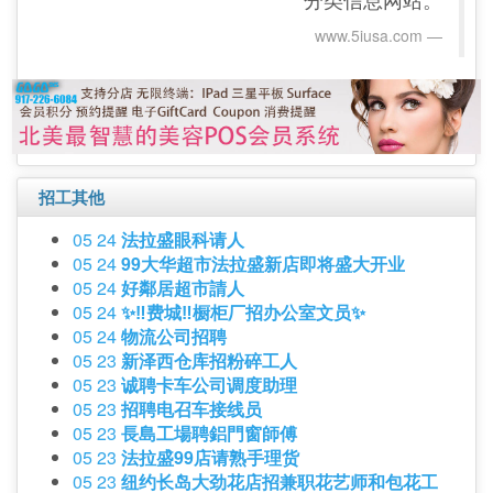
www.5iusa.com‎
招工其他
05 24
法拉盛眼科请人
05 24
99大华超市法拉盛新店即将盛大开业
05 24
好鄰居超市請人
05 24
✨‼️费城‼️橱柜厂招办公室文员✨
05 24
物流公司招聘
05 23
新泽西仓库招粉碎工人
05 23
诚聘卡车公司调度助理
05 23
招聘电召车接线员
05 23
長島工場聘鋁門窗師傅
05 23
法拉盛99店请熟手理货
05 23
纽约长岛大劲花店招兼职花艺师和包花工