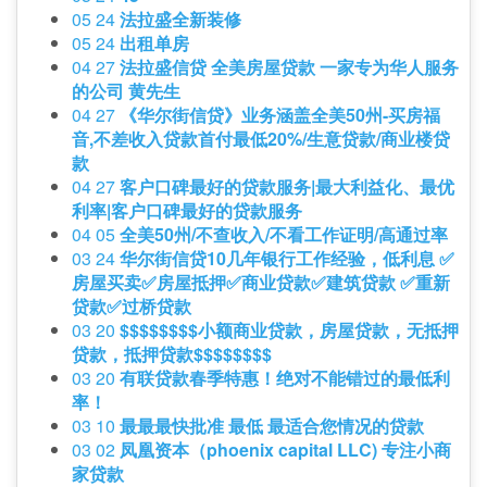
05 24
法拉盛全新装修
05 24
出租单房
04 27
法拉盛信贷 全美房屋贷款 一家专为华人服务
的公司 黄先生
04 27
《华尔街信贷》业务涵盖全美50州-买房福
音,不差收入贷款首付最低20%/生意贷款/商业楼贷
款
04 27
客户口碑最好的贷款服务|最大利益化、最优
利率|客户口碑最好的贷款服务
04 05
全美50州/不查收入/不看工作证明/高通过率
03 24
华尔街信贷10几年银行工作经验，低利息 ✅
房屋买卖✅房屋抵押✅商业贷款✅建筑贷款 ✅重新
贷款✅过桥贷款
03 20
$$$$$$$$小额商业贷款，房屋贷款，无抵押
贷款，抵押贷款$$$$$$$$
03 20
有联贷款春季特惠！绝对不能错过的最低利
率！
03 10
最最最快批准 最低 最适合您情况的贷款
03 02
凤凰资本（phoenix capital LLC) 专注小商
家贷款