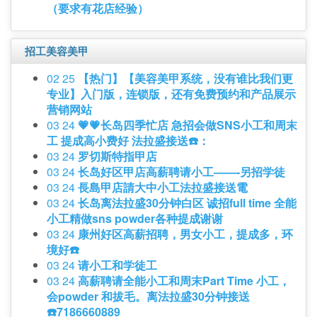
（要求有花店经验）
招工美容美甲
02 25
【热门】【美容美甲系统，没有谁比我们更
专业】入门版，连锁版，还有免费预约和产品展示
营销网站
03 24
💗💗长岛四季忙店 急招会做SNS小工和周末
工 提成高小费好 法拉盛接送☎️：
03 24
罗切斯特指甲店
03 24
长岛好区甲店高薪聘请小工——-另招学徒
03 24
長島甲店請大中小工法拉盛接送電
03 24
长岛离法拉盛30分钟白区 诚招full time 全能
小工精做sns powder各种提成谢谢
03 24
康州好区高薪招聘，男女小工，提成多，环
境好☎️
03 24
请小工和学徒工
03 24
高薪聘请全能小工和周末Part Time 小工，
会powder 和拔毛。离法拉盛30分钟接送
☎️7186660889