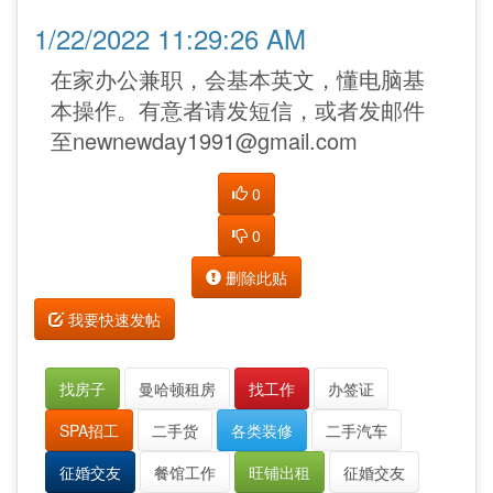
1/22/2022 11:29:26 AM
在家办公兼职，会基本英文，懂电脑基
本操作。有意者请发短信，或者发邮件
至newnewday1991@gmail.com
0
0
删除此贴
我要快速发帖
找房子
曼哈顿租房
找工作
办签证
SPA招工
二手货
各类装修
二手汽车
征婚交友
餐馆工作
旺铺出租
征婚交友