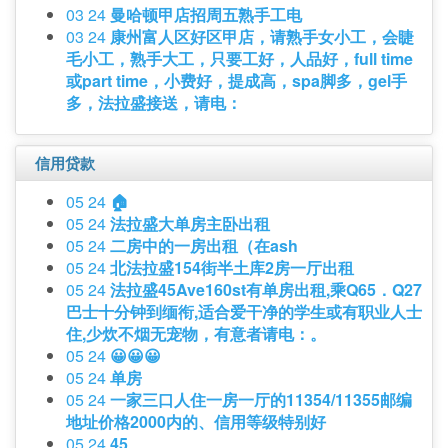
03 24
曼哈顿甲店招周五熟手工电
03 24
康州富人区好区甲店，请熟手女小工，会睫
毛小工，熟手大工，只要工好，人品好，full time
或part time，小费好，提成高，spa脚多，gel手
多，法拉盛接送，请电：
信用贷款
05 24
🏠
05 24
法拉盛大单房主卧出租
05 24
二房中的一房出租（在ash
05 24
北法拉盛154街半土库2房一厅出租
05 24
法拉盛45Ave160st有单房出租,乘Q65．Q27
巴士十分钟到缅衔,适合爱干净的学生或有职业人士
住,少炊不烟无宠物，有意者请电：。
05 24
😀😀😀
05 24
单房
05 24
一家三口人住一房一厅的11354/11355邮编
地址价格2000内的、信用等级特别好
05 24
45