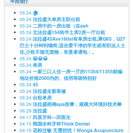
中西理疗
05 24
🏠
05 24
法拉盛大单房主卧出租
05 24
二房中的一房出租（在ash
05 24
北法拉盛154街半土库2房一厅出租
05 24
法拉盛45Ave160st有单房出租,乘Q65．Q27
巴士十分钟到缅衔,适合爱干净的学生或有职业人士
住,少炊不烟无宠物，有意者请电：。
05 24
😀😀😀
05 24
单房
05 24
一家三口人住一房一厅的11354/11355邮编
地址价格2000内的、信用等级特别好
05 24
45
05 24
法拉盛全新装修
05 24
出租单房
06 29
法拉盛梧桐spa按摩，规模大环境好技术棒
06 29
法拉盛
04 17
田原牙科—田医生
04 15
韩国全科牙科Think Dental
04 15
花粉过敏 无需担忧！Wongs Acupuncture