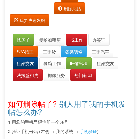
删除此贴
我要快速发帖
找房子
曼哈顿租房
找工作
办签证
SPA招工
二手货
各类装修
二手汽车
征婚交友
餐馆工作
旺铺出租
征婚交友
法拉盛租房
搬家服务
热门新闻
如何删除帖子?
别人用了我的手机发
帖怎么办?
1 用您的手机号码注册一个账号
2 验证手机号码 (左侧 -> 我的系统 ->
手机验证
)