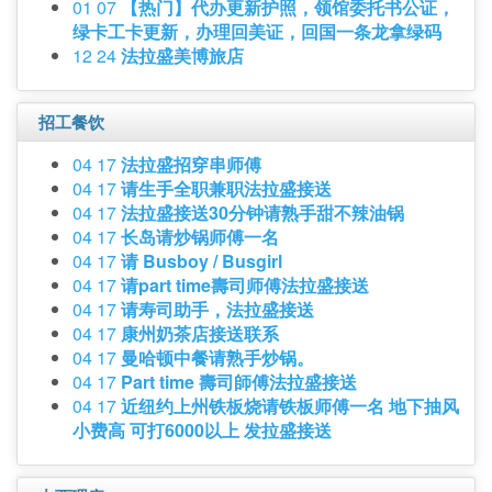
01 07
【热门】代办更新护照，领馆委托书公证，
绿卡工卡更新，办理回美证，回国一条龙拿绿码
12 24
法拉盛美博旅店
招工餐饮
04 17
法拉盛招穿串师傅
04 17
请生手全职兼职法拉盛接送
04 17
法拉盛接送30分钟请熟手甜不辣油锅
04 17
长岛请炒锅师傅一名
04 17
请 Busboy / Busgirl
04 17
请part time壽司师傅法拉盛接送
04 17
请寿司助手，法拉盛接送
04 17
康州奶茶店接送联系
04 17
曼哈顿中餐请熟手炒锅。
04 17
Part time 壽司師傅法拉盛接送
04 17
近纽约上州铁板烧请铁板师傅一名 地下抽风
小费高 可打6000以上 发拉盛接送