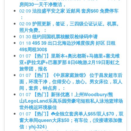
房间30一天干净整洁，
02 09
法拉盛平安之家 近邮局 套房$60 免费停车
：
02 09
护照更新，签证，三四级公证认证。机票。
照片免费。：
01 30
纽约回国机票核酸双检绿码申请
01 18
495 39 出口北海边沙滩度假房 好区 日租
49$周租300$
01 07
【热门】里斯本+奥比都斯+马德里+塞戈维
亚+萨拉戈萨+巴塞罗那 8日6晚游,2月19日彩虹之
旅带团，报名
01 07
【热门】《中原家庭旅馆》 位于昌发超市后
面，环境干净，住得安心，放心。男女床位，双人
间，套房，钟点房，：
01 07
【热门】新张优惠！上州Woodbury/熊
山/LegoLand乐高乐园旁豪宅短租私人泳池篮球场
世外桃运环境极佳
01 07
【热门】☘️全独立套房单人$65/双人$70，双
窗大单间queen大床$50；有车位，(没接请添加微
信：yhj-324）