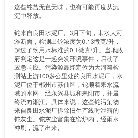
这些铊盐无色无味，也有可能再度从沉
淀中释放。
铊来自良田水泥厂。3月下旬，耒水大河
滩断面，检测出铊浓度为0.13微克/升，
超过了饮用水标准的0.1微克/升。当地政
府判定这是一起突发环境事件，启动了
应急响应。污染源最终定位为大河滩检
测站上游100多公里处的良田水泥厂，水
泥厂位于郴州市苏仙区，铊顺着耒水流
域的水网，经永兴县城和耒阳市，并最
终流向湘江。具体来说，这些铊污染物
来自良田水泥厂拆除旧生产线时泄露的
铊灰尘。铊灰尘富集在窑炉内，经雨水
冲刷，流了出来。