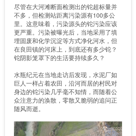
尽管在大河滩断面检测出的铊超标量并
不多，但检测站距离污染源有100多公
里。这意味着，污染源头的铊污染应该
更严重。污染被曝光后，当地采用了填
埋固废和化学沉淀等方式净化河水，但
在良田镇的河床上，到底还有多少铊？
铊阴影笼罩下的生活要持续多久？
水瓶纪元在当地走访后发现，水泥厂如
巨人一样占着农田，沿河而居的村民对
身边的铊污染几乎毫不知情，而随着公
众注意力的涣散，零散又脆弱的追问正
随风而逝。