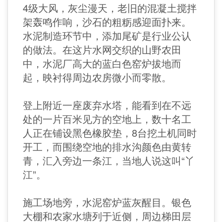
4级大风，灰尘漫天，老旧的混凝土搅拌
架轰鸣作响，沙石的粗粝感迎面扑来。
水泥制造环节中，添加尾矿是行业公认
的做法。在这片水网交织的山野农田
中，水泥厂高大的蓝白色窑炉拔地而
起，映衬得周边农房微小而零散。
登上附近一座废弃水塔，能看到在不远
处的一片百米见方的空地上，数十名工
人正在铺设黑色橡胶垫，8台挖土机同时
开工，而围绕空地的排水沟颜色由黄转
青，汇入旁边一条江，当地人说这叫“丫
江”。
施工场地旁，水泥窑炉蓝灰醒目。银色
大棚和农家水塘列于近侧，周边梯田层