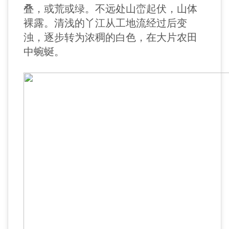
叠，或荒或绿。不远处山峦起伏，山体
裸露。清浅的丫江从工地流经过后变
浊，逐步转为浓稠的白色，在大片农田
中蜿蜒。