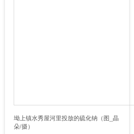
坳上镇水秀屋河里投放的硫化钠（图_晶
朵/摄）