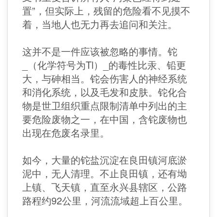
置”，但实际上，残留的危险看不见摸不
着，当地人也无力再去追问和关注。
这并不是一件应该被忽略的事情。铊
_（化学符号为Tl）_的毒性比汞、铅更
大，与砷相当。铊会伤害人的神经系统
和消化系统，以及毛发和皮肤。铊化合
物是世卫组织重点限制清单中列出的主
要危险废物之一，在中国，含铊废物也
出现在危废名录里。
如今，大量的铊盐沉淀在良田镇河底淤
泥中，无人清理。不止良田镇，还有坳
上镇、飞天镇，直至永兴县辖区，公路
路程约92公里，河流流域超上百公里。