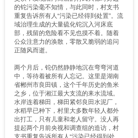
的铊污染毫不知情，与此同时，村支书
重复告诉所有人“污染已经得到处置”。流
域治理生成的大量硫化铊沉入河床底
部，残留的危险看不见也摸不着。随着
公众注意力的涣散，零散又脆弱的追问
正随风而逝。
两个月后，铊仍然静静地沉在弯弯河道
中，等待着被所有人忘记。这里是湖南
省郴州市良田镇，这个千年历史的鱼米
之乡，位于湘江最大支流的耒水流域。
水岸连着梯田，梯田紧邻良田水泥厂，
水稻早已种下，村里大多数年轻人都外
出打工，只有儿童和老人留守。没人再
提起两个月前央视和调查组的造访，村
支书重复告诉所有人“污染已经得到处