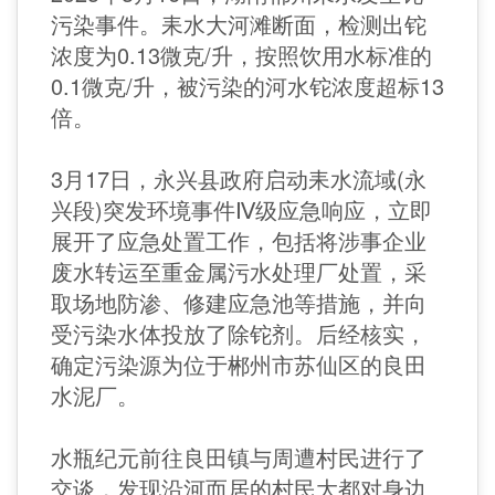
污染事件。耒水大河滩断面，检测出铊
浓度为0.13微克/升，按照饮用水标准的
0.1微克/升，被污染的河水铊浓度超标13
倍。
3月17日，永兴县政府启动耒水流域(永
兴段)突发环境事件Ⅳ级应急响应，立即
展开了应急处置工作，包括将涉事企业
废水转运至重金属污水处理厂处置，采
取场地防渗、修建应急池等措施，并向
受污染水体投放了除铊剂。后经核实，
确定污染源为位于郴州市苏仙区的良田
水泥厂。
水瓶纪元前往良田镇与周遭村民进行了
交谈，发现沿河而居的村民大都对身边