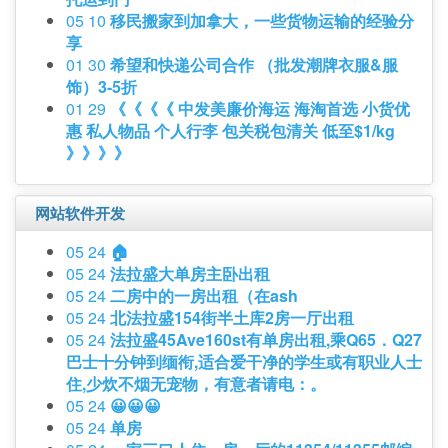
05 10
移民搬家到加拿大，一些货物运输的经验分
享
01 30
希望和快递公司合作 （批发潮牌衣服&服
饰）3-5折
01 29
《《《《 中发美廉价海运 海淘首选 小货优
惠 私人物品 个人行李 包关税包清关 低至$1/kg
》》》》
网站软件开发
05 24
🏠
05 24
法拉盛大单房主卧出租
05 24
二房中的一房出租（在ash
05 24
北法拉盛154街半土库2房一厅出租
05 24
法拉盛45Ave160st有单房出租,乘Q65．Q27
巴士十分钟到缅衔,适合爱干净的学生或有职业人士
住,少炊不烟无宠物，有意者请电：。
05 24
😀😀😀
05 24
单房