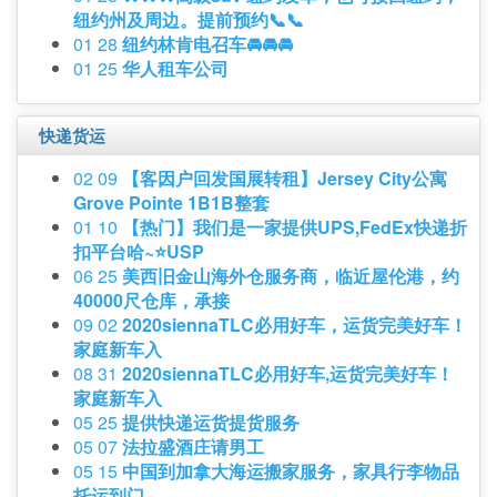
纽约州及周边。提前预约📞📞
01 28
纽约林肯电召车🚘🚘🚘
01 25
华人租车公司
快递货运
02 09
【客因户‬回发国‬展转租】Jersey City公寓
Grove Pointe 1B1B整套
01 10
【热门】我们是一家提供UPS,FedEx快递折
扣平台哈~⭐USP
06 25
美西旧金山海外仓服务商，临近屋伦港，约
40000尺仓库，承接
09 02
2020siennaTLC必用好车，运货完美好车！
家庭新车入
08 31
2020siennaTLC必用好车,运货完美好车！
家庭新车入
05 25
提供快递运货提货服务
05 07
法拉盛酒庄请男工
05 15
中国到加拿大海运搬家服务，家具行李物品
托运到门