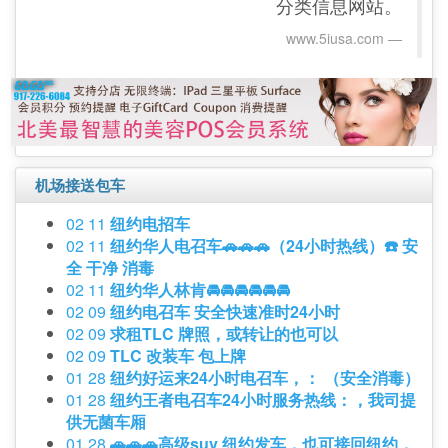
分类信息网站。
www.5iusa.com‎
机场接送包车
02 11
纽约电招车
02 11
纽约华人电召车🚗🚗🚗（24小时热线）☎️ 安
全 干净 消毒
02 11
纽约华人林肯🚘🚘🚘🚘🚘🚘
02 09
纽约电召车 安全快速准时24小时
02 09
求租TLC 牌照，或转让的也可以
02 09
TLC 改装车 包上牌
01 28
纽约好运来24小时电召车，： （安全消毒）
01 28
纽约王者电召车24小时服务热线：，我司提
供无菌车厢
01 28
🚗🚗🚗高级suv 纽约发车，也可接回纽约，