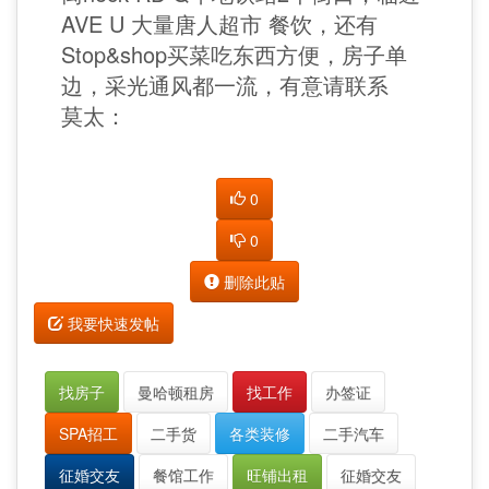
AVE U 大量唐人超市 餐饮，还有
Stop&shop买菜吃东西方便，房子单
边，采光通风都一流，有意请联系
莫太：
0
0
删除此贴
我要快速发帖
找房子
曼哈顿租房
找工作
办签证
SPA招工
二手货
各类装修
二手汽车
征婚交友
餐馆工作
旺铺出租
征婚交友