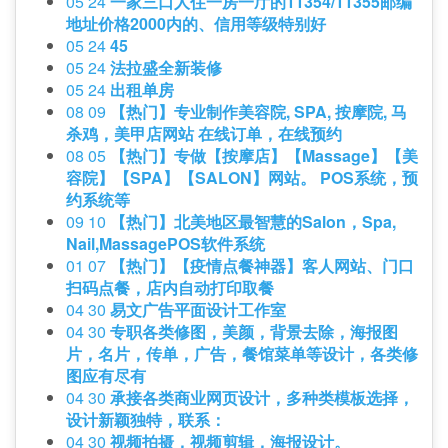
05 24
一家三口人住一房一厅的11354/11355邮编
地址价格2000内的、信用等级特别好
05 24
45
05 24
法拉盛全新装修
05 24
出租单房
08 09
【热门】专业制作美容院, SPA, 按摩院, 马
杀鸡，美甲店网站 在线订单，在线预约
08 05
【热门】专做【按摩店】【Massage】【美
容院】【SPA】【SALON】网站。 POS系统，预
约系统等
09 10
【热门】北美地区最智慧的Salon，Spa,
Nail,MassagePOS软件系统
01 07
【热门】【疫情点餐神器】客人网站、门口
扫码点餐，店内自动打印取餐
04 30
易文广告平面设计工作室
04 30
专职各类修图，美颜，背景去除，海报图
片，名片，传单，广告，餐馆菜单等设计，各类修
图应有尽有
04 30
承接各类商业网页设计，多种类模板选择，
设计新颖独特，联系：
04 30
视频拍摄，视频剪辑，海报设计。