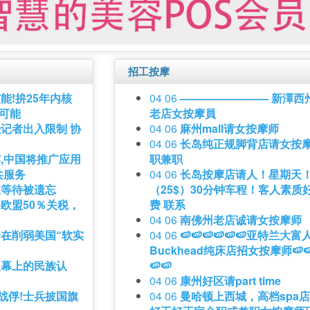
招工按摩
能!拚25年内核
04 06
———————— 新澤西
不可能
老店女按摩員
记者出入限制 协
04 06
麻州mall请女按摩师
04 06
长岛纯正规脚背店请女按
,中国将推广应用
职兼职
共服务
04 06
长岛按摩店请人！星期天
正等待被遗忘
（25$）30分钟车程！客人素质
欧盟50％关税，
费 联系
04 06
南佛州老店诚请女按摩师
在削弱美国“软实
04 06
🍉🍉🍉🍉🍉🍉亚特兰大富
Buckhead纯床店招女按摩师🍉🍉
银幕上的民族认
🍉🍉
04 06
康州好区请part time
0战俘!士兵披国旗
04 06
曼哈顿上西城，高档spa