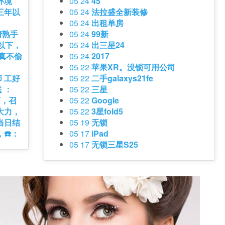
环境
05 24
45
三年以
05 24
法拉盛全新装修
05 24
出租单房
请熟手
05 24
99新
以下，
05 24
出三星24
认真不偷
05 24
2017
05 22
苹果XR。没锁可用公司
 工好
05 22
二手galaxys21fe
 ：
05 22
三星
店，召
05 22
Google
大力，
05 22
3星fold5
当日结
05 19
无锁
☎️：
05 17
iPad
05 17
无锁三星S25