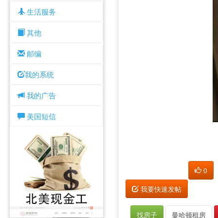
生活服务
其他
邮编
我的系统
我的广告
美国短信
0
我要快速发帖
找房子
曼哈顿租房