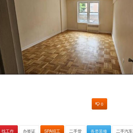
0
找工作
办签证
SPA招工
二手货
各类装修
二手汽车