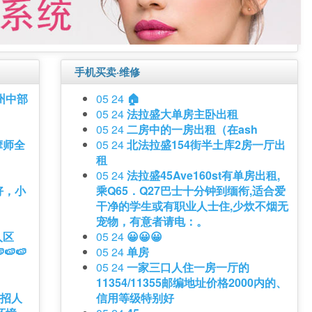
手机买卖·维修
州中部
05 24
🏠
05 24
法拉盛大单房主卧出租
05 24
二房中的一房出租（在ash
摩师全
05 24
北法拉盛154街半土库2房一厅出
租
！
05 24
法拉盛45Ave160st有单房出租,
好，小
乘Q65．Q27巴士十分钟到缅衔,适合爱
干净的学生或有职业人士住,少炊不烟无
宠物，有意者请电：。
人区
05 24
😀😀😀
🍉🍉
05 24
单房
05 24
一家三口人住一房一厅的
11354/11355邮编地址价格2000内的、
店招人
信用等级特别好