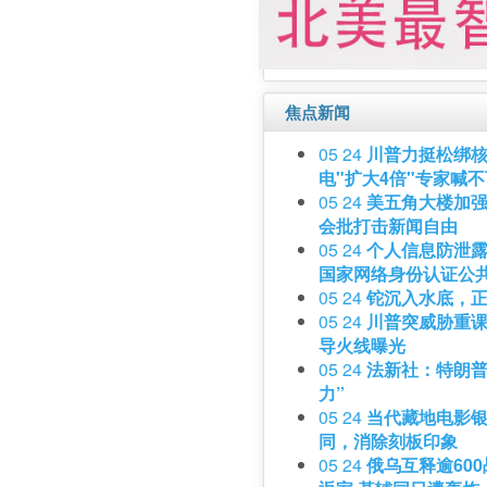
焦点新闻
05 24
川普力挺松绑核
电"扩大4倍"专家喊
05 24
美五角大楼加强
会批打击新闻自由
05 24
个人信息防泄露
国家网络身份认证公
05 24
铊沉入水底，
05 24
川普突威胁重课
导火线曝光
05 24
法新社：特朗普
力”
05 24
当代藏地电影
同，消除刻板印象
05 24
俄乌互释逾60