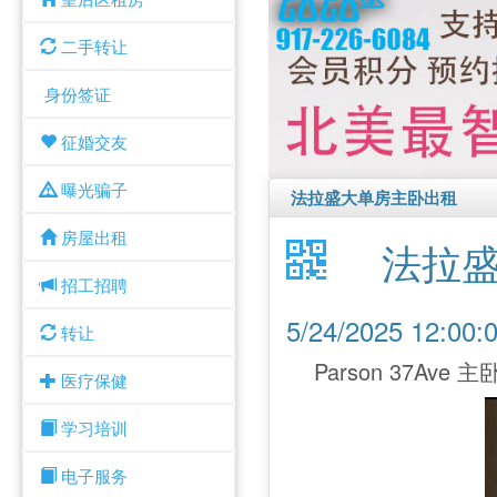
二手转让
身份签证
征婚交友
曝光骗子
法拉盛大单房主卧出租
房屋出租
法拉
招工招聘
5/24/2025 12:0
转让
Parson 37
医疗保健
学习培训
电子服务