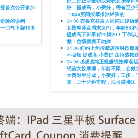
好工好正宗全职或兼职女按摩师
拜登首次公开参加
好，提成高，小费好，需有至少
上spa房间按摩推油经验的
是危险的误判
04 06
布鲁克林富人区纯正规店
一口气下架10多
女按摩师及周末女Pt，年龄55岁
提成高下班早背22脚20！工作
懒！色情摸摸工勿扰
04 06
纽约上州按摩店招男按摩师
不吸烟 提成高 小费好 法拉盛接送
04 06
💰💰💰纯正规赚钱按摩老
经验女按摩师，年龄不限，会做
大费对半分成，小费好，工多，
算，三十分钟车程，法拉盛接送，