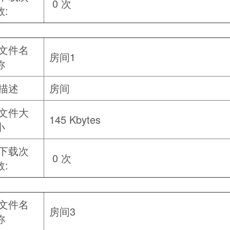
0 次
数:
文件名
房间1
称
描述
房间
文件大
145 Kbytes
小
下载次
0 次
数:
文件名
房间3
称