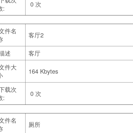
0 次
数:
文件名
客厅2
称
描述
客厅
文件大
164 Kbytes
小
下载次
0 次
数:
文件名
厕所
称