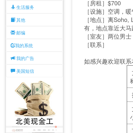
［房租］$700
生活服务
［设施］空调，暖
［地点］离Soho, Li
其他
有，地点靠近大马
邮编
［室友］两位男士
［联系］
我的系统
我的广告
如感兴趣欢迎联系
美国短信