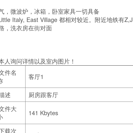
气，微波炉，冰箱，卧室家具一切具备
ttle Italy, East Village 都相对较近。附近地铁有
路，洗衣房在街对面
本人询问详情以及室内图片！
文件名
客厅1
称
描述
厨房跟客厅
文件大
141 Kbytes
小
下载次