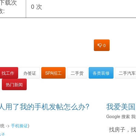
下载次
0 次
数:
0
找工作
办签证
SPA招工
二手货
各类装修
二手汽车
热门新闻
人用了我的手机发帖怎么办?
我爱美国
Google 搜
统 ->
手机验证
)
找房子，
帖子