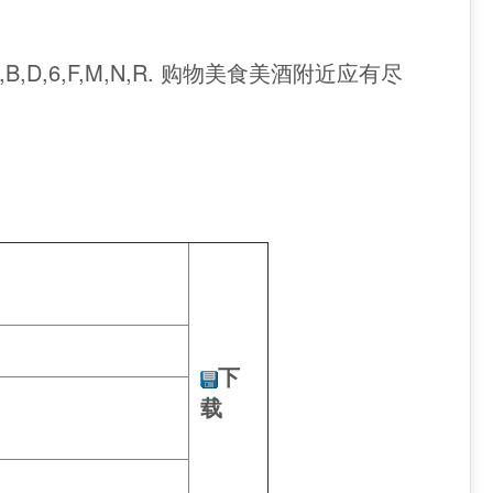
Z,J,B,D,6,F,M,N,R. 购物美食美酒附近应有尽
下
载