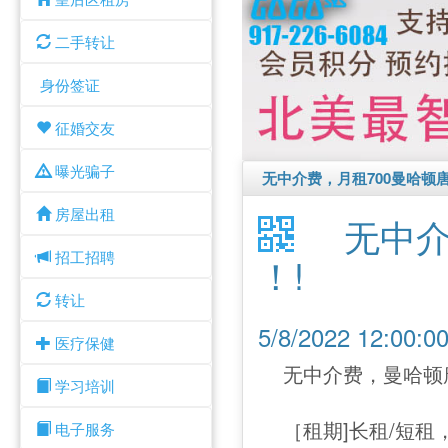
二手转让
身份签证
征婚交友
曝光骗子
无中介费，月租700曼哈顿
房屋出租
无中介
招工招聘
！!
转让
5/8/2022 12:00
医疗保健
无中介费，曼哈顿
学习培训
［租期]长租/短
电子服务