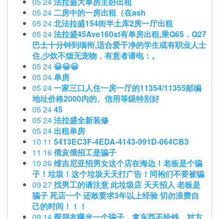
05 24
法拉盛大单房主卧出租
05 24
二房中的一房出租（在ash
05 24
北法拉盛154街半土库2房一厅出租
05 24
法拉盛45Ave160st有单房出租,乘Q65．Q27
巴士十分钟到缅衔,适合爱干净的学生或有职业人士
住,少炊不烟无宠物，有意者请电：。
05 24
😀😀😀
05 24
单房
05 24
一家三口人住一房一厅的11354/11355邮编
地址价格2000内的、信用等级特别好
05 24
45
05 24
法拉盛全新装修
05 24
出租单房
10 11
5413EC3F-4EDA-4143-991D-064CB3
11 16
俄亥俄招工是骗子
10 26
维吉尼亚招男女这个店在海边！老板是个骗
子！垃圾！这个垃圾天天打广告！同袍们不要被骗
09 27
找男工的请注意 此垃圾店 天天招人 老板是
骗子 死店一个 还敢要求3年以上经验 切勿浪费自
己的时间！！！
09 14
帮朋友曝光一个骗子，拿东西不给钱。对方