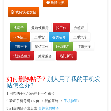
删除此贴
我要快速发帖
找房子
曼哈顿租房
找工作
办签证
SPA招工
二手货
各类装修
二手汽车
征婚交友
餐馆工作
旺铺出租
征婚交友
法拉盛租房
搬家服务
热门新闻
如何删除帖子?
别人用了我的手机发
帖怎么办?
1 用您的手机号码注册一个账号
2 验证手机号码 (左侧 -> 我的系统 ->
手机验证
)
3 到我的帖子出点击
合并我的帖子