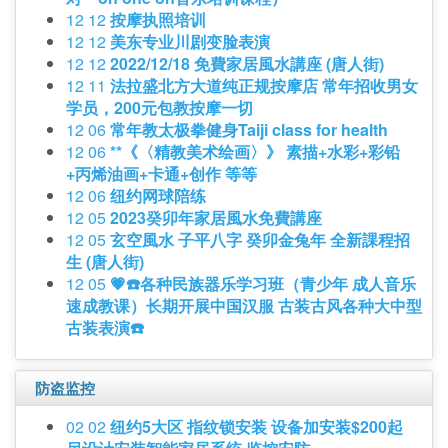
12 12
按摩执照培训
12 12
美东专业川剧变脸表演
12 12
2022/12/18 免費家居風水講座 (唐人街)
12 11
法拉盛北方大道纯正规按摩店 常年招收男女
学员，200元包教按摩一切
12 06
常年教太极拳健身Taiji class for health
12 06
**《〈精教美术绘画〉》 素描+水彩+彩铅
+丙烯油画+卡通+创作 等等
12 06
纽约网球陪练
12 05
2023癸卯年家居風水免費講座
12 05
玄空風水 子平八字 癸卯金兔年 全新課程招
生 (唐人街)
12 05
💗☎️各种民族器乐学习班（青少年 成人音乐
速成教课）长期开展中国汉服 古装古风各种大中型
古装表演☎️
防盗监控
02 02
纽约5大区 指纹锁安装 设备加安装$200起