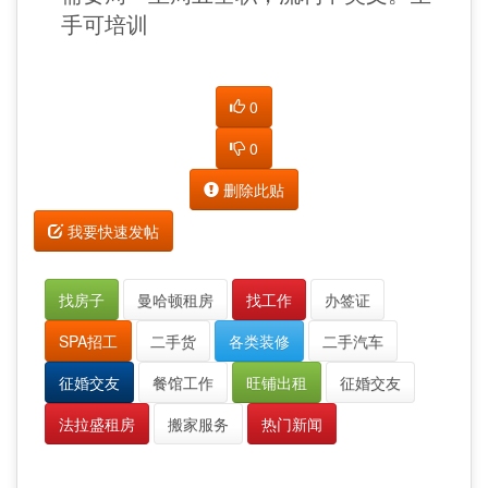
手可培训
0
0
删除此贴
我要快速发帖
找房子
曼哈顿租房
找工作
办签证
SPA招工
二手货
各类装修
二手汽车
征婚交友
餐馆工作
旺铺出租
征婚交友
法拉盛租房
搬家服务
热门新闻