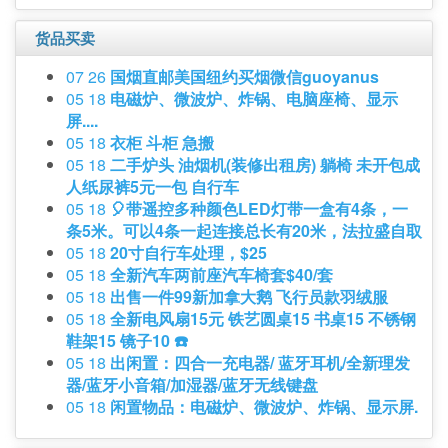
货品买卖
07 26
国烟直邮美国纽约买烟微信guoyanus
05 18
电磁炉、微波炉、炸锅、电脑座椅、显示
屏....
05 18
衣柜 斗柜 急搬
05 18
二手炉头 油烟机(装修出租房) 躺椅 未开包成
人纸尿裤5元一包 自行车
05 18
🎈带遥控多种颜色LED灯带一盒有4条，一
条5米。可以4条一起连接总长有20米，法拉盛自取
05 18
20寸自行车处理，$25
05 18
全新汽车两前座汽车椅套$40/套
05 18
出售一件99新加拿大鹅 飞行员款羽绒服
05 18
全新电风扇15元 铁艺圆桌15 书桌15 不锈钢
鞋架15 镜子10 ☎️
05 18
出闲置：四合一充电器/ 蓝牙耳机/全新理发
器/蓝牙小音箱/加湿器/蓝牙无线键盘
05 18
闲置物品：电磁炉、微波炉、炸锅、显示屏.