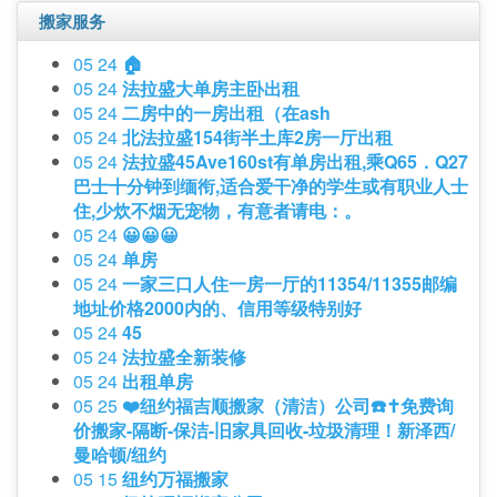
搬家服务
05 24
🏠
05 24
法拉盛大单房主卧出租
05 24
二房中的一房出租（在ash
05 24
北法拉盛154街半土库2房一厅出租
05 24
法拉盛45Ave160st有单房出租,乘Q65．Q27
巴士十分钟到缅衔,适合爱干净的学生或有职业人士
住,少炊不烟无宠物，有意者请电：。
05 24
😀😀😀
05 24
单房
05 24
一家三口人住一房一厅的11354/11355邮编
地址价格2000内的、信用等级特别好
05 24
45
05 24
法拉盛全新装修
05 24
出租单房
05 25
❤️纽约福吉顺搬家（清洁）公司☎️✝️免费询
价搬家-隔断-保洁-旧家具回收-垃圾清理！新泽西/
曼哈顿/纽约
05 15
纽约万福搬家