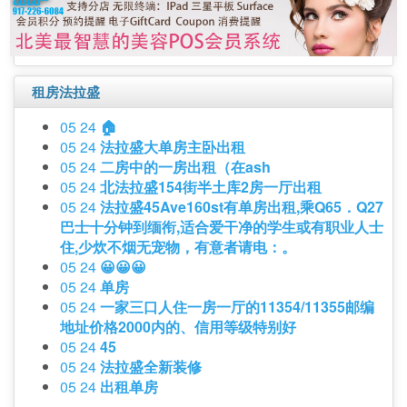
租房法拉盛
05 24
🏠
05 24
法拉盛大单房主卧出租
05 24
二房中的一房出租（在ash
05 24
北法拉盛154街半土库2房一厅出租
05 24
法拉盛45Ave160st有单房出租,乘Q65．Q27
巴士十分钟到缅衔,适合爱干净的学生或有职业人士
住,少炊不烟无宠物，有意者请电：。
05 24
😀😀😀
05 24
单房
05 24
一家三口人住一房一厅的11354/11355邮编
地址价格2000内的、信用等级特别好
05 24
45
05 24
法拉盛全新装修
05 24
出租单房