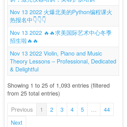
Nov 13 2022 火爆北美的Python编程课火
热报名中👇👇👇
Nov 13 2022 🔥🔥求美国际艺术中心冬季
招生啦🔥🔥
Nov 13 2022 Violin, Piano and Music
Theory Lessons – Professional, Dedicated
& Delightful
Showing 1 to 25 of 1,093 entries (filtered
from 25 total entries)
Previous
1
2
3
4
5
…
44
Next