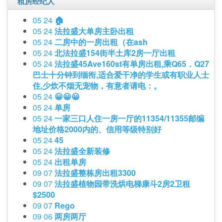
租房经纪人
05 24
🏠
05 24
法拉盛大单房主卧出租
05 24
二房中的一房出租（在ash
05 24
北法拉盛154街半土库2房一厅出租
05 24
法拉盛45Ave160st有单房出租,乘Q65．Q27
巴士十分钟到缅衔,适合爱干净的学生或有职业人士
住,少炊不烟无宠物，有意者请电：。
05 24
😀😀😀
05 24
单房
05 24
一家三口人住一房一厅的11354/11355邮编
地址价格2000内的、信用等级特别好
05 24
45
05 24
法拉盛全新装修
05 24
出租单房
09 07
法拉盛整栋房出租3300
09 07
法拉盛植物园带洗烘电梯康斗2房2卫租
$2500
09 07
Rego
09 06
两房两厅