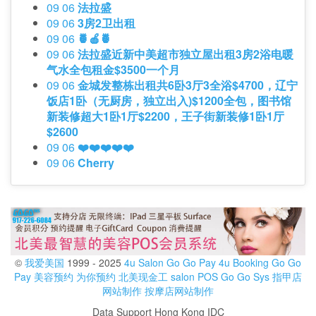
09 06
法拉盛
09 06
3房2卫出租
09 06
🍍🍎🍍
09 06
法拉盛近新中美超市独立屋出租3房2浴电暖
气水全包租金$3500一个月
09 06
金城发整栋出租共6卧3厅3全浴$4700，辽宁
饭店1卧（无厨房，独立出入)$1200全包，图书馆
新装修超大1卧1厅$2200，王子街新装修1卧1厅
$2600
09 06
❤️❤️❤️❤️❤️
09 06
Cherry
©
我爱美国
1999 - 2025
4u Salon
Go Go Pay
4u Booking
Go Go
Pay
美容预约
为你预约
北美现金工
salon POS
Go Go Sys
指甲店
网站制作
按摩店网站制作
Data Support Hong Kong IDC