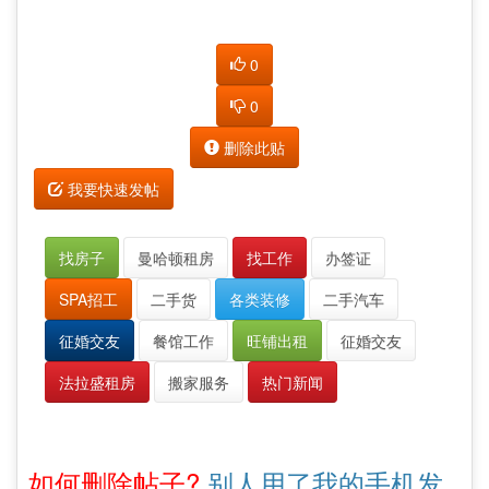
0
0
删除此贴
我要快速发帖
找房子
曼哈顿租房
找工作
办签证
SPA招工
二手货
各类装修
二手汽车
征婚交友
餐馆工作
旺铺出租
征婚交友
法拉盛租房
搬家服务
热门新闻
如何删除帖子?
别人用了我的手机发