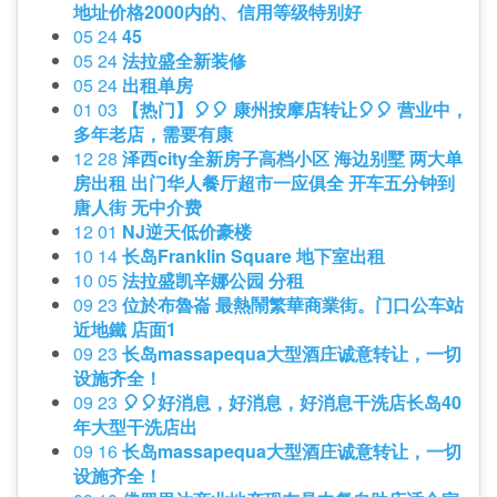
地址价格2000内的、信用等级特别好
05 24
45
05 24
法拉盛全新装修
05 24
出租单房
01 03
【热门】🎈🎈 康州按摩店转让🎈🎈 营业中，
多年老店，需要有康
12 28
泽西city全新房子高档小区 海边别墅 两大单
房出租 出门华人餐厅超市一应俱全 开车五分钟到
唐人街 无中介费
12 01
NJ逆天低价豪楼
10 14
长岛Franklin Square 地下室出租
10 05
法拉盛凯辛娜公园 分租
09 23
位於布魯崙 最熱鬧繁華商業街。门口公车站
近地鐵 店面1
09 23
长岛massapequa大型酒庄诚意转让，一切
设施齐全！
09 23
🎈🎈好消息，好消息，好消息干洗店长岛40
年大型干洗店出
09 16
长岛massapequa大型酒庄诚意转让，一切
设施齐全！