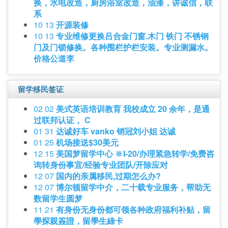
换，水电改造，厨房浴室改造，油漆，讲诚信，联
系
10 13
开源装修
10 13
专业维修更换吕合金门窗.木门 铁门 不锈钢
门及门锁修换。各种围栏护栏安装。专业测漏水。
价格公道李
留学移民签证
02 02
美式英语培训教育 我校成立 20 余年，是通
过联邦认证， C
01 31
达诚好车 vanko 销冠刘小姐 达诚
01 25
机场接送$30美元
12 15
美国梦留学中心 🔆I-20/办理紧急转学/免费咨
询转身份事宜/经验专业团队/开除应对
12 07
国内的亲属移民,过期怎么办?
12 07
博尔顿留学中介，二十载专业服务，帮助无
数留学生圆梦
11 21
有身份无身份都可领各种政府福利补贴，留
學探親簽證，留學生綠卡