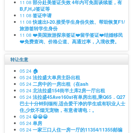
11 08
部分赴美签证失效 4年内可免面谈续签，有
B,F,H,J签证等
11 08
签证申请
11 08
快速出I-20.接受学生身份失效、帮助恢复F1/
旅游签转学生身份
11 08
❤️美国旅游探亲签证❤️留学签证❤️结婚移民
❤️免费查询、价格公道、高通过率，入境收费。
转让生意
05 24
🏠
05 24
法拉盛大单房主卧出租
05 24
二房中的一房出租（在ash
05 24
北法拉盛154街半土库2房一厅出租
05 24
法拉盛45Ave160st有单房出租,乘Q65．Q27
巴士十分钟到缅衔,适合爱干净的学生或有职业人士
住,少炊不烟无宠物，有意者请电：。
05 24
😀😀😀
05 24
单房
05 24
一家三口人住一房一厅的11354/11355邮编