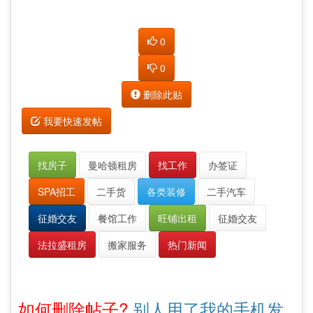
0
0
删除此贴
我要快速发帖
找房子
曼哈顿租房
找工作
办签证
SPA招工
二手货
各类装修
二手汽车
征婚交友
餐馆工作
旺铺出租
征婚交友
法拉盛租房
搬家服务
热门新闻
如何删除帖子?
别人用了我的手机发