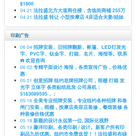
$1800
04 21
法拉盛北方大道商住楼，含临街商铺 255万
04 21
法拉盛 转让 小型按摩店 4床适合夫妻/姐妹
印刷广告
06 04
招牌安装、旧招牌翻新、帐篷、LED灯发光
字、PVC字、钛金字、灯箱、名片、海报等。联系
☎️ 欢迎咨询
06 02
专精平面设计 海报，各类宣传广告，价格优
惠
05 31
创意招牌 纽约老牌招牌公司，雨棚 灯箱 发
光字 立体字 各类贴纸批发 公司座机：
5163089595，：
05 16
全美专业招牌安装，专业纽约各种招牌 和卷
闸门安装，雨棚，按摩店美容店装修，餐馆装修 各
种装修价格优惠
05 18
新颖的设计永远第一位, 国际化视野
05 19
藤洋印刷。各类印刷 / 设计。新客户所有印
刷品九折优惠。纽约市免费送货！！法拉盛和布碌