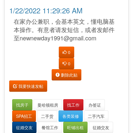
1/22/2022 11:29:26 AM
在家办公兼职，会基本英文，懂电脑基
本操作。有意者请发短信，或者发邮件
至newnewday1991@gmail.com
0
0
删除此贴
我要快速发帖
找房子
曼哈顿租房
找工作
办签证
SPA招工
二手货
各类装修
二手汽车
征婚交友
餐馆工作
旺铺出租
征婚交友