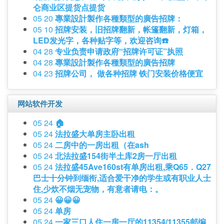
仑商业区提货点提货
05 20
專業設計製作各種類型的廣告招牌：
05 10
招牌安装，旧招牌翻新，帐篷翻新，灯箱，
LED发光字，各种贴字等，欢迎咨询☎️
04 28
专业负责申请政府“招牌许可证”执照
04 28
專業設計製作各種類型的廣告招牌
04 23
招牌公司， 做各种招牌 铁门安装价格便宜
网站软件开发
05 24
🏠
05 24
法拉盛大单房主卧出租
05 24
二房中的一房出租（在ash
05 24
北法拉盛154街半土库2房一厅出租
05 24
法拉盛45Ave160st有单房出租,乘Q65．Q27
巴士十分钟到缅衔,适合爱干净的学生或有职业人士
住,少炊不烟无宠物，有意者请电：。
05 24
😀😀😀
05 24
单房
05 24
一家三口人住一房一厅的11354/11355邮编