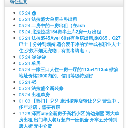
转让生意
05 24
🏠
05 24
法拉盛大单房主卧出租
05 24
二房中的一房出租（在ash
05 24
北法拉盛154街半土库2房一厅出租
05 24
法拉盛45Ave160st有单房出租,乘Q65．Q27
巴士十分钟到缅衔,适合爱干净的学生或有职业人士
住,少炊不烟无宠物，有意者请电：。
05 24
😀😀😀
05 24
单房
05 24
一家三口人住一房一厅的11354/11355邮编
地址价格2000内的、信用等级特别好
05 24
45
05 24
法拉盛全新装修
05 24
出租单房
01 03
【热门】🎈🎈 康州按摩店转让🎈🎈 营业中，
多年老店，需要有康
12 28
泽西city全新房子高档小区 海边别墅 两大单
房出租 出门华人餐厅超市一应俱全 开车五分钟到
唐人街 无中介费