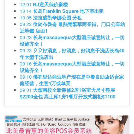
12 01
NJ逆天低价豪楼
10 14
长岛Franklin Square 地下室出租
10 05
法拉盛凯辛娜公园 分租
09 23
位於布魯崙 最熱鬧繁華商業街。门口公车站
近地鐵 店面1
09 23
长岛massapequa大型酒庄诚意转让，一切
设施齐全！
09 23
🎈🎈好消息，好消息，好消息干洗店长岛40
年大型干洗店出
09 16
长岛massapequa大型酒庄诚意转让，一切
设施齐全！
09 10
佛罗里达商业地产现在是中餐自助店适合家
庭经营，生意4万或单买
09 01
大颈南校全新装修2房1浴室大尺寸整层
$2200全包 高土库1房1餐厅开放式橱柜$1100