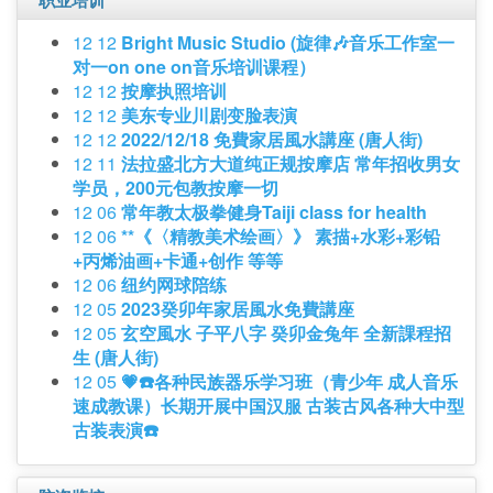
职业培训
12 12
Bright Music Studio (旋律🎶音乐工作室一
对一on one on音乐培训课程）
12 12
按摩执照培训
12 12
美东专业川剧变脸表演
12 12
2022/12/18 免費家居風水講座 (唐人街)
12 11
法拉盛北方大道纯正规按摩店 常年招收男女
学员，200元包教按摩一切
12 06
常年教太极拳健身Taiji class for health
12 06
**《〈精教美术绘画〉》 素描+水彩+彩铅
+丙烯油画+卡通+创作 等等
12 06
纽约网球陪练
12 05
2023癸卯年家居風水免費講座
12 05
玄空風水 子平八字 癸卯金兔年 全新課程招
生 (唐人街)
12 05
💗☎️各种民族器乐学习班（青少年 成人音乐
速成教课）长期开展中国汉服 古装古风各种大中型
古装表演☎️