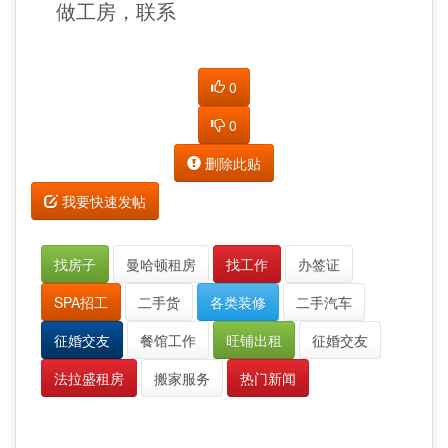
做工房，联系
0
0
删除此贴
我要快速发帖
找房子
曼哈顿租房
找工作
办签证
SPA招工
二手货
各类装修
二手汽车
征婚交友
餐馆工作
旺铺出租
征婚交友
法拉盛租房
搬家服务
热门新闻