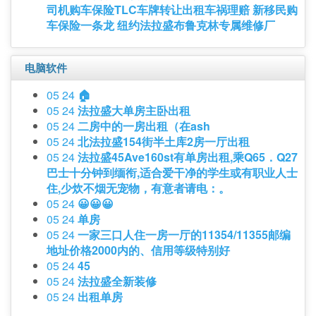
司机购车保险TLC车牌转让出租车祸理赔 新移民购
车保险一条龙 纽约法拉盛布鲁克林专属维修厂
电脑软件
05 24
🏠
05 24
法拉盛大单房主卧出租
05 24
二房中的一房出租（在ash
05 24
北法拉盛154街半土库2房一厅出租
05 24
法拉盛45Ave160st有单房出租,乘Q65．Q27
巴士十分钟到缅衔,适合爱干净的学生或有职业人士
住,少炊不烟无宠物，有意者请电：。
05 24
😀😀😀
05 24
单房
05 24
一家三口人住一房一厅的11354/11355邮编
地址价格2000内的、信用等级特别好
05 24
45
05 24
法拉盛全新装修
05 24
出租单房