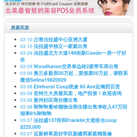
房屋买卖
03 10
岀售法拉盛中心亚洲大厦
03 10
法拉盛半独立一家庭出售
03 09
法拉盛北方大道146街新Condo一房一厅好
价
03 09
Woodhaven交界单边砖2家带车库出售
03 09
奥兰多新房30万起，度假屋50万起，请联系
微信Selina19820929
03 08
Elmhurst Coop统倉 60 Ave近梅西百货
03 08
亚特兰大房屋买卖，地产投资！欢迎咨询
03 08
新州好区商住楼出售
03 08
🌺🌺🌺曼哈顿物业商住楼出售净收入47万回
报率6%🌺🌺🌺
03 07
法拉盛137街和Franklin大道统仓coop
$225,000
03 07
近新鲜草原好学区新建两家庭精装修