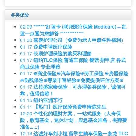
各类保险
02 09
*******紅蓝卡 (联邦医疗保险 Medicare) -- 红
蓝一点通为您解答 *************
01 30
嘉康护理公司（免费为老人申请各种福利）
01 17
免费申请医疗保险
01 17
长期护理保险的购买和理赔
01 17
纽约TLC保险 普通车保险 餐馆 指甲店 各式
商业保险 专业理赔
01 17
❇️商业保险❇️汽车保险❇️劳工保险 ❇️房屋保险
❇️伤残保险❇️專業丰富经验❇️免费提供评估方案❇️
01 17
法拉盛家泰保险，可办理各类保险，诚信可
靠，值得信赖！
01 15
纽约亚洲车行
01 11
【热门】医疗保险免费申请陈先生
12 20
个性化的理财方案，一站式服务（人寿保
险，教育基金，退休计划，应急基金准备，丧葬费
准备......）
12 14
达诚好车刘小姐 留学生购车保险一条龙 TLC