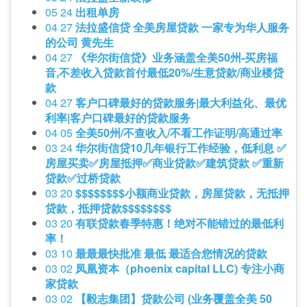
05 24
出租单房
04 27
法拉盛信贷 全美房屋贷款 一家专为华人服务
的公司 黄先生
04 27
《华尔街信贷》业务涵盖全美50州-买房福
音,不差收入贷款首付最低20%/生意贷款/商业楼贷
款
04 27
客户口碑最好的贷款服务|最大利益化、最优
利率|客户口碑最好的贷款服务
04 05
全美50州/不查收入/不看工作证明/高通过率
03 24
华尔街信贷10几年银行工作经验，低利息 ✅
房屋买卖✅房屋抵押✅商业贷款✅建筑贷款 ✅重新
贷款✅过桥贷款
03 20
$$$$$$$$小额商业贷款，房屋贷款，无抵押
贷款，抵押贷款$$$$$$$$
03 20
有联贷款春季特惠！绝对不能错过的最低利
率！
03 10
最最最快批准 最低 最适合您情况的贷款
03 02
凤凰资本（phoenix capital LLC) 专注小商
家贷款
03 02
【毅志集团】贷款公司 (业务覆盖全美 50