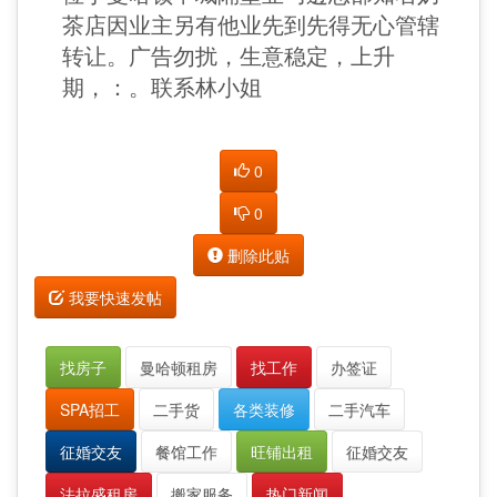
茶店因业主另有他业先到先得无心管辖
转让。广告勿扰，生意稳定，上升
期，：。联系林小姐
0
0
删除此贴
我要快速发帖
找房子
曼哈顿租房
找工作
办签证
SPA招工
二手货
各类装修
二手汽车
征婚交友
餐馆工作
旺铺出租
征婚交友
法拉盛租房
搬家服务
热门新闻