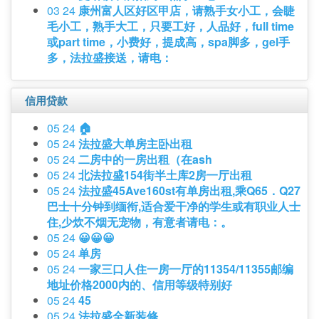
03 24
康州富人区好区甲店，请熟手女小工，会睫
毛小工，熟手大工，只要工好，人品好，full time
或part time，小费好，提成高，spa脚多，gel手
多，法拉盛接送，请电：
信用贷款
05 24
🏠
05 24
法拉盛大单房主卧出租
05 24
二房中的一房出租（在ash
05 24
北法拉盛154街半土库2房一厅出租
05 24
法拉盛45Ave160st有单房出租,乘Q65．Q27
巴士十分钟到缅衔,适合爱干净的学生或有职业人士
住,少炊不烟无宠物，有意者请电：。
05 24
😀😀😀
05 24
单房
05 24
一家三口人住一房一厅的11354/11355邮编
地址价格2000内的、信用等级特别好
05 24
45
05 24
法拉盛全新装修