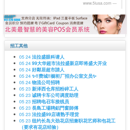
www.5iusa.com‎
招工其他
05 24
法拉盛眼科请人
05 24
99大华超市法拉盛新店即将盛大开业
05 24
好鄰居超市請人
05 24
✨‼️费城‼️橱柜厂招办公室文员✨
05 24
物流公司招聘
05 23
新泽西仓库招粉碎工人
05 23
诚聘卡车公司调度助理
05 23
招聘电召车接线员
05 23
長島工場聘鋁門窗師傅
05 23
法拉盛99店请熟手理货
05 23
纽约长岛大劲花店招兼职花艺师和包花工
（要求有花店经验）