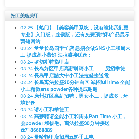
招工美容美甲
02 25
【热门】【美容美甲系统，没有谁比我们更
专业】入门版，连锁版，还有免费预约和产品展示
营销网站
03 24
💗💗长岛四季忙店 急招会做SNS小工和周末
工 提成高小费好 法拉盛接送☎️：
03 24
罗切斯特指甲店
03 24
长岛好区甲店高薪聘请小工——-另招学徒
03 24
長島甲店請大中小工法拉盛接送電
03 24
长岛离法拉盛30分钟白区 诚招full time 全能
小工精做sns powder各种提成谢谢
03 24
康州好区高薪招聘，男女小工，提成多，环
境好☎️
03 24
请小工和学徒工
03 24
高薪聘请全能小工和周末Part Time 小工，
会powder 和拔毛。离法拉盛30分钟接送
☎️7186660889
03 24
曼哈顿甲店招周五熟手工电