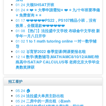
01 24
大颈SHSAT开班
01 24
⭐️ ❤️ ⭐️ 大學申請需知⭐️ ❤️ ⭐️ 九/十年班要準備
⭐️ 免费查询 ⭐️ ⭐️
01 17
❤️❤️❤️❤️❤️PS22，PS107精品小班，没有
效果，全额退款❤️❤️❤️❤️❤️❤️
01 08
【热门】法拉盛中文学校 布碌侖中文学校 新
学年一月八日开学
01 02
1 to 1 math tutoring online 一对一数学辅
导
01 02
🥇育芽2022 春季堂课/网课要报名啦
12 14
数学/奥数辅导,MATH/AMC8/10/12/AIME/特
殊高中/SAT/AP CALCULUS等 老师北京大学毕业
奥数奖牌获
招工看护
05 24
🏠
05 24
法拉盛大单房主卧出租
05 24
二房中的一房出租（在ash