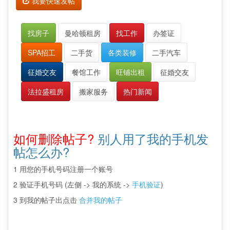
我要快速发帖
找房子
曼哈顿租房
找工作
办签证
SPA招工
二手货
各类装修
二手汽车
征婚交友
餐馆工作
旺铺出租
征婚交友
法拉盛租房
搬家服务
热门新闻
如何删除帖子?
别人用了我的手机发
帖怎么办?
1 用您的手机号码注册一个账号
2 验证手机号码 (左侧 -> 我的系统 ->
手机验证
)
3 到我的帖子出点击
合并我的帖子