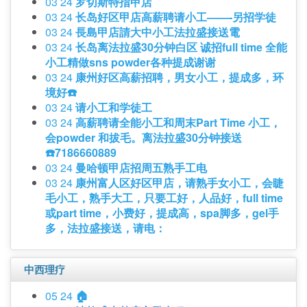
03 24
罗切斯特指甲店
03 24
长岛好区甲店高薪聘请小工——-另招学徒
03 24
長島甲店請大中小工法拉盛接送電
03 24
长岛离法拉盛30分钟白区 诚招full time 全能
小工精做sns powder各种提成谢谢
03 24
康州好区高薪招聘，男女小工，提成多，环
境好☎️
03 24
请小工和学徒工
03 24
高薪聘请全能小工和周末Part Time 小工，
会powder 和拔毛。离法拉盛30分钟接送
☎️7186660889
03 24
曼哈顿甲店招周五熟手工电
03 24
康州富人区好区甲店，请熟手女小工，会睫
毛小工，熟手大工，只要工好，人品好，full time
或part time，小费好，提成高，spa脚多，gel手
多，法拉盛接送，请电：
中西理疗
05 24
🏠