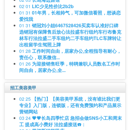
02 01
LIC少见性价比2b2b
01 31
01年男，长相帅气，可加微信看照，想谈恋
爱找我
01 31
销冠刘小姐6467528426买卖车认准好口碑
选销冠有保障售后放心法拉盛车行纽约车行布鲁克
林车行法拉盛二手车纽约二手车纽约TLC车牌转让
出租留学生驾照上牌
01 28
工作时间自由，居家办公,全程指导有耐心，
责任心，联系微信...
01 26
为迎接销售旺季，特聘兼职人员数名工作时
间自由，居家办公,全...
招工美容美甲
02 25
【热门】【美容美甲系统，没有谁比我们更
专业】入门版，连锁版，还有免费预约和产品展示
营销网站
03 24
💗💗长岛四季忙店 急招会做SNS小工和周末
工 提成高小费好 法拉盛接送☎️：