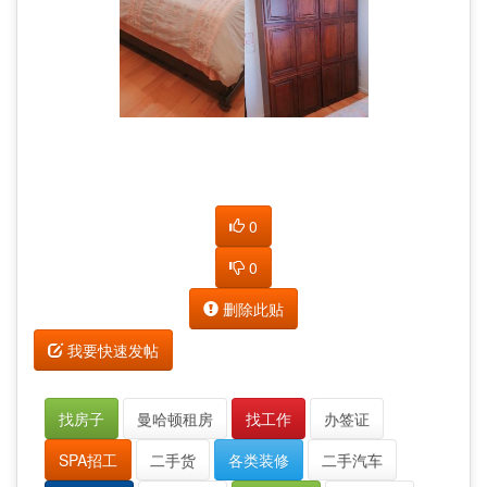
0
0
删除此贴
我要快速发帖
找房子
曼哈顿租房
找工作
办签证
SPA招工
二手货
各类装修
二手汽车