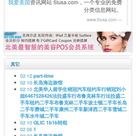
我爱美国
资讯网站 5iusa.com，一个专业的免费
分类信息网站。
www.5iusa.com‎
其它
02 12
part-time
02 10
长岛海边旅馆
02 10
北美华人留学生销冠汽车纽约车行销冠刘小
姐6467528426法拉盛车行布鲁克林车行法拉盛二
手车纽约二手车布鲁克林二手车波士顿二手车长岛
二手车费城二手车康州二手车新泽西二手车雪城二
手车水牛城二手车
02 10
QLIC 1b1b转租
02 06
1
02 03
长岛海边旅馆