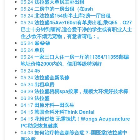
05 24
法拉盛大单房主卧出租
05 24
二房中的一房出租（在ash
05 24
北法拉盛154街半土库2房一厅出租
05 24
法拉盛45Ave160st有单房出租,乘Q65．Q27
巴士十分钟到缅衔,适合爱干净的学生或有职业人士
住,少炊不烟无宠物，有意者请电：。
05 24
😀😀😀
05 24
单房
05 24
一家三口人住一房一厅的11354/11355邮编
地址价格2000内的、信用等级特别好
05 24
45
05 24
法拉盛全新装修
05 24
出租单房
06 29
法拉盛梧桐spa按摩，规模大环境好技术棒
06 29
法拉盛
04 17
田原牙科—田医生
04 15
韩国全科牙科Think Dental
04 15
花粉过敏 无需担忧！Wongs Acupuncture
PC助您恢复健康
04 03
如何治疗帕金森综合症？-国医堂|法拉盛中
医诊所