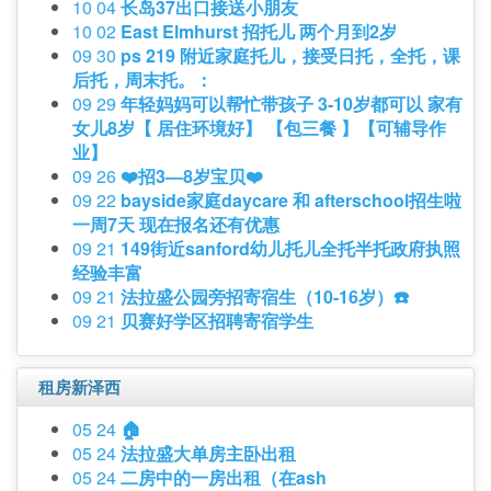
10 04
长岛37出口接送小朋友
10 02
East Elmhurst 招托儿 两个月到2岁
09 30
ps 219 附近家庭托儿，接受日托，全托，课
后托，周末托。：
09 29
年轻妈妈可以帮忙带孩子 3-10岁都可以 家有
女儿8岁【 居住环境好】 【包三餐 】【可辅导作
业】
09 26
❤️招3—8岁宝贝❤️
09 22
bayside家庭daycare 和 afterschool招生啦
一周7天 现在报名还有优惠
09 21
149街近sanford幼儿托儿全托半托政府执照
经验丰富
09 21
法拉盛公园旁招寄宿生（10-16岁）☎️
09 21
贝赛好学区招聘寄宿学生
租房新泽西
05 24
🏠
05 24
法拉盛大单房主卧出租
05 24
二房中的一房出租（在ash