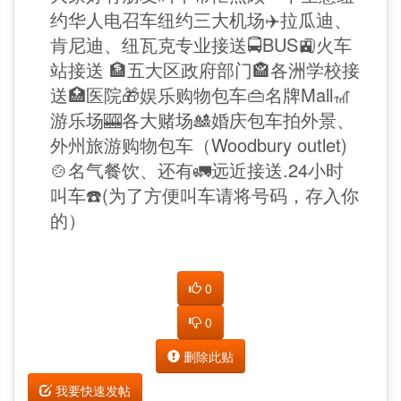
约华人电召车纽约三大机场✈️拉瓜迪、
肯尼迪、纽瓦克专业接送🚍BUS🚉火车
站接送 🏦五大区政府部门🏤各洲学校接
送🏥医院🎁娱乐购物包车👜名牌Mall🎢
游乐场🎰各大赌场🎎婚庆包车拍外景、
外州旅游购物包车（Woodbury outlet)
🍲名气餐饮、还有🚛远近接送.24小时
叫车☎️(为了方便叫车请将号码，存入你
的）
0
0
删除此贴
我要快速发帖