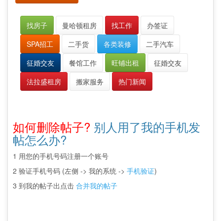
找房子
曼哈顿租房
找工作
办签证
SPA招工
二手货
各类装修
二手汽车
征婚交友
餐馆工作
旺铺出租
征婚交友
法拉盛租房
搬家服务
热门新闻
如何删除帖子?
别人用了我的手机发
帖怎么办?
1 用您的手机号码注册一个账号
2 验证手机号码 (左侧 -> 我的系统 ->
手机验证
)
3 到我的帖子出点击
合并我的帖子