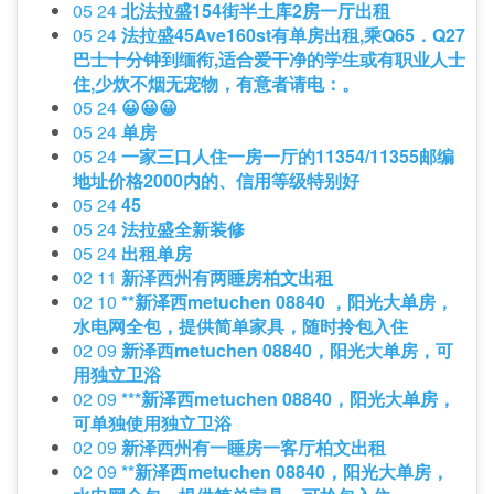
05 24
北法拉盛154街半土库2房一厅出租
05 24
法拉盛45Ave160st有单房出租,乘Q65．Q27
巴士十分钟到缅衔,适合爱干净的学生或有职业人士
住,少炊不烟无宠物，有意者请电：。
05 24
😀😀😀
05 24
单房
05 24
一家三口人住一房一厅的11354/11355邮编
地址价格2000内的、信用等级特别好
05 24
45
05 24
法拉盛全新装修
05 24
出租单房
02 11
新泽西州有两睡房柏文出租
02 10
**新泽西metuchen 08840 ，阳光大单房，
水电网全包，提供简单家具，随时拎包入住
02 09
新泽西metuchen 08840，阳光大单房，可
用独立卫浴
02 09
***新泽西metuchen 08840，阳光大单房，
可单独使用独立卫浴
02 09
新泽西州有一睡房一客厅柏文出租
02 09
**新泽西metuchen 08840，阳光大单房，