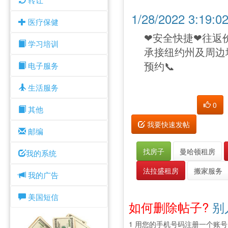
1/28/2022 3:19
医疗保健
❤安全快捷❤往返
学习培训
承接纽约州及周边地
预约📞
电子服务
生活服务
0
其他
我要快速发帖
邮编
找房子
曼哈顿租房
我的系统
法拉盛租房
搬家服务
我的广告
美国短信
如何删除帖子?
别
1 用您的手机号码注册一个账号