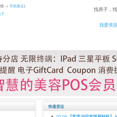
统 ->
手机验证
)
找房子，
帖子
我爱美
快递货运
02 09
【客因户‬回发国‬展转租】Je