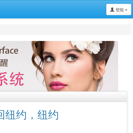
登陆
接回纽约，纽约