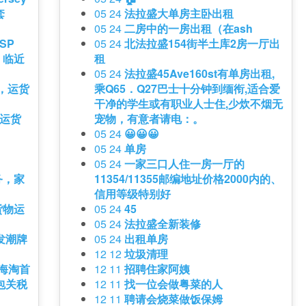
套
05 24
法拉盛大单房主卧出租
05 24
二房中的一房出租（在ash
SP
05 24
北法拉盛154街半土库2房一厅出
，临近
租
05 24
法拉盛45Ave160st有单房出租,
车，运货
乘Q65．Q27巴士十分钟到缅衔,适合爱
干净的学生或有职业人士住,少炊不烟无
,运货
宠物，有意者请电：。
05 24
😀😀😀
05 24
单房
05 24
一家三口人住一房一厅的
务，家
11354/11355邮编地址价格2000内的、
信用等级特别好
货物运
05 24
45
05 24
法拉盛全新装修
发潮牌
05 24
出租单房
12 12
垃圾清理
 海淘首
12 11
招聘住家阿姨
包关税
12 11
找一位会做粤菜的人
12 11
聘请会烧菜做饭保姆