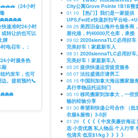
🚗🚗（24小时
City公寓Grove Pointe 1B1B整
消毒
01 10
【热门】我们是一家提供
🚘🚘🚘
UPS,FedEx快递折扣平台哈~⭐U
全快速准时24小时
06 25
美西旧金山海外仓服务商
照，或转让的也可以
屋伦港，约40000尺仓库，承接
包上牌
09 02
2020siennaTLC必用好
小时电召车，：
完美好车！家庭新车入
08 31
2020siennaTLC必用好车
24小时服务热
完美好车！家庭新车入
车厢
05 25
提供快递运货提货服务
uv 纽约发车，也可
05 07
法拉盛酒庄请男工
边。提前预约📞
05 15
中国到加拿大海运搬家服
具行李物品托运到门
🚘🚘
05 10
移民搬家到加拿大，一些
输的经验分享
01 30
希望和快递公司合作 （批
衣服&服饰）3-5折
01 29
《《《《 中发美廉价海运
选 小货优惠 私人物品 个人行李 
包清关 低至$1/kg 》》》》