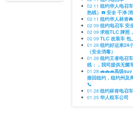
02 11
纽约华人电召车
热线）☎️ 安全 干净 
02 11
纽约华人林肯🚘🚘
02 09
纽约电召车 安
02 09
求租TLC 牌
02 09
TLC 改装车 
01 28
纽约好运来24
（安全消毒）
01 28
纽约王者电召车
线：，我司提供无菌
01 28
🚗🚗🚗高级s
接回纽约，纽约州及周
📞
01 28
纽约林肯电召车🚘
01 25
华人租车公司