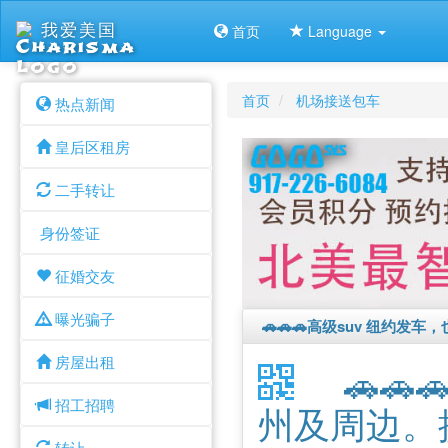
我爱美国
首页
Language
首页
机场接送包车
热点新闻
皇后区租房
二手转让
身份签证
征婚交友
曝光骗子
🚗🚗🚗高级suv 纽约发
房屋出租
🚗
招工招聘
州及周边。提
转让