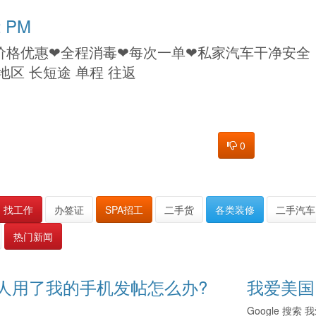
:02 PM
价格优惠❤全程消毒❤每次一单❤私家汽车干净安全
区 长短途 单程 往返
0
找工作
办签证
SPA招工
二手货
各类装修
二手汽车
热门新闻
人用了我的手机发帖怎么办?
我爱美国
Google 搜