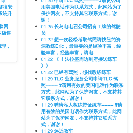
、维
01 25
申请TLC 驾照----------❣️请贵公司
修復安
用美国电话作为联系方式，此网站为了
系統升
保护网友，不支持其它联系方式，谢
谢！
脑网
01 25
长岛电电召公司招有Ｔ牌的驾驶
体店售
员
01 22
想一次轻松考取驾照请找纽约资
清理，
深教练Eric，最重要的是经验丰富，经
验丰富，经验丰富，请电
01 22
《《 法拉盛周边到府接送练车
》》
01 22
已经有驾照，想找教练练车
11 29
TLC 业务服务公司申请TLC 驾
照-------- ❣️请用有效的美国电话作为联系
方式，此网站为了保护网友，不支持其
它联系方式，谢谢！
11 29
聘请私人教练带证练车-------- ❣️请
用有效的美国电话作为联系方式，此网
站为了保护网友，不支持其它联系方
式，谢谢！
11 29
远近教车