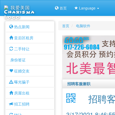
我爱美国
首页
Language
首页
电脑软件
热点新闻
皇后区租房
二手转让
身份签证
征婚交友
曝光骗子
招聘客服兼职
房屋出租
招聘
招工招聘
3/17/2021 8:46
转让