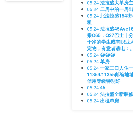
05 24
法拉盛大单房
05 24
二房中的一房出
05 24
北法拉盛154
租
05 24
法拉盛45Ave1
乘Q65．Q27巴士十
干净的学生或有职业人
宠物，有意者请电：
05 24
😀😀😀
05 24
单房
05 24
一家三口人住
11354/11355邮编
信用等级特别好
05 24
45
05 24
法拉盛全新装
05 24
出租单房