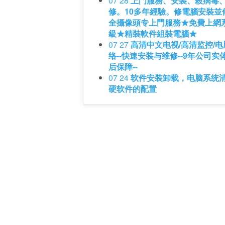
07 28
上門服務、安裝、殺病毒
修。10多年經驗。修電腦安裝並
全攝像頭专上門服務★免費上網
級★精裝軟件組裝電腦★
07 27
高清中文电视/高清监控/电
络--快速安装与维修--9年公司实
后保障--
07 24
软件安装卸载，电脑系统
硬软件的配置