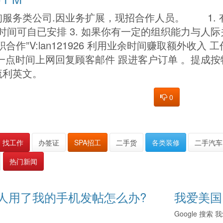
询服务类公司.因业务扩展，现招合作人员。 1.
作时间可自已安排 3. 如果你有一定的组织能力与人
合作”V:lan121926 利用业余时间赚取额外收
一点时间上网回复顾客邮件 跟进客户订单 。提成
流利英文。
0
找工作
办签证
SPA招工
二手货
各类装修
二手汽车
热门新闻
人用了我的手机发帖怎么办?
我爱美国
Google 搜