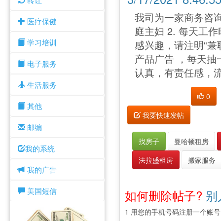
我司为一家商务咨
医疗保健
庭主妇 2. 每天工
学习培训
感兴趣，请注明“兼职
产品广告 ，每天抽
电子服务
认真，有责任感，
生活服务
0
其他
我要快速发帖
邮编
找房子
曼哈顿租房
我的系统
法拉盛租房
搬家服务
我的广告
美国短信
如何删除帖子?
别
1 用您的手机号码注册一个账号