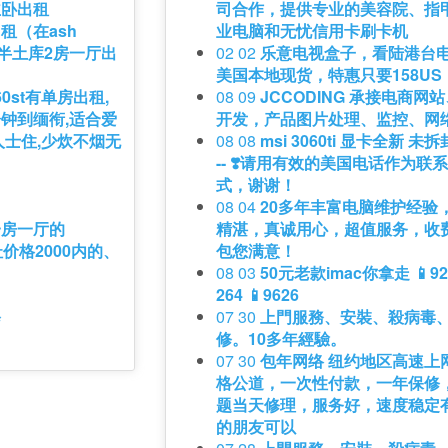
主卧出租
司合作，提供专业的美容院、指
租（在ash
业电脑和无忧信用卡刷卡机
街半土库2房一厅出
02 02
乐意电视盒子，看陆港台
美国本地现货，特惠只要158US
60st有单房出租,
08 09
JCCODING 承接电商网
分钟到缅衔,适合爱
开发，产品图片处理、监控、网
士住,少炊不烟无
08 08
msi 3060ti 显卡全新 未拆封--
。
-- ❣️请用有效的美国电话作为联
式，谢谢！
08 04
20多年丰富电脑维护经验
一房一厅的
精湛，真诚用心，超值服务，收
地址价格2000内的、
包您满意！
08 03
50元老款imac你拿走 📱929
264 📱9626
修
07 30
上門服務、安裝、殺病毒
修。10多年經驗。
07 30
包年网络 纽约地区高速上
格公道，一次性付款，一年保修
题当天修理，服务好，速度稳定
的朋友可以